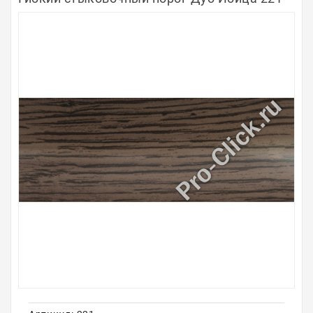
Полосы из металла
Плинтуса
Профили для стекла и SPC
Обводы для труб
Алюминиевые профили
Крепёж и крепления
Садовая мебель
Оплата
Доставка
Самовывоз
Контакты