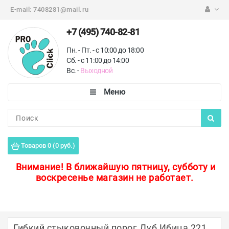
E-mail:
7408281@mail.ru
+7 (495) 740-82-81
Пн. - Пт. - с 10:00 до 18:00
Сб. - с 11:00 до 14:00
Вс. -
Выходной
Каталог
Пороги для пола
Товаров 0 (0 руб.)
Профили для плитки
Внимание!
В ближайшую пятницу, субботу и
воскресенье магазин не работает.
Защитные уголки
Противоскользящие ленты
Ковродержатели
Гибкий стыковочный порог Дуб Ибица 221