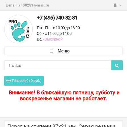
E-mail:
7408281@mail.ru
+7 (495) 740-82-81
Пн. - Пт. - с 10:00 до 18:00
Сб. - с 11:00 до 14:00
Вс. -
Выходной
Каталог
Пороги для пола
Товаров 0 (0 руб.)
Профили для плитки
Внимание!
В ближайшую пятницу, субботу и
воскресенье магазин не работает.
Защитные уголки
Противоскользящие ленты
Ковродержатели
Порог на ступени 37х21 мм, Серая резинка