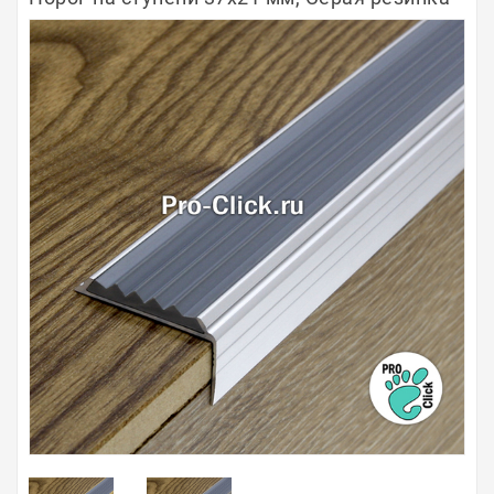
Полосы из металла
Плинтуса
Профили для стекла и SPC
Обводы для труб
Алюминиевые профили
Крепёж и крепления
Садовая мебель
Оплата
Доставка
Самовывоз
Контакты