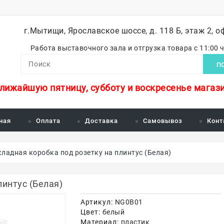
г.Мытищи, Ярославское шоссе, д. 118 Б, этаж 2, о
Работа выставочного зала и отгрузка товара с 11:00 
П
ближайшую пятницу, субботу и воскресенье магази
ная
Оплата
Доставка
Самовывоз
Конт
ладная коробка под розетку на плинтус (Белая)
линтус (Белая)
Артикул:
NG0B01
Цвет:
белый
Материал:
пластик