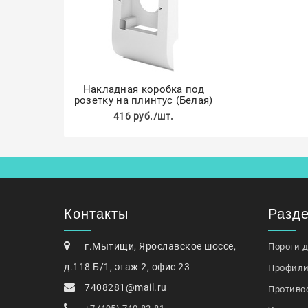
Накладная коробка под
розетку на плинтус (Белая)
416 руб./шт.
Контакты
Разд
г.Мытищи, Ярославское шоссе,
Пороги 
д.118 Б/1, этаж 2, офис 23
Профили
7408281@mail.ru
Противо