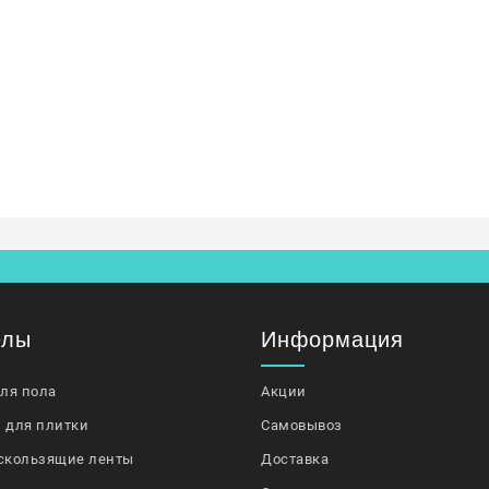
елы
Информация
для пола
Акции
 для плитки
Самовывоз
скользящие ленты
Доставка