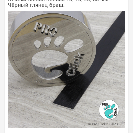
Чёрный глянец браш.
Полосы из металла
Плинтуса
Профили для стекла и SPC
Обводы для труб
Алюминиевые профили
Крепёж и крепления
Садовая мебель
Оплата
Доставка
Самовывоз
Контакты