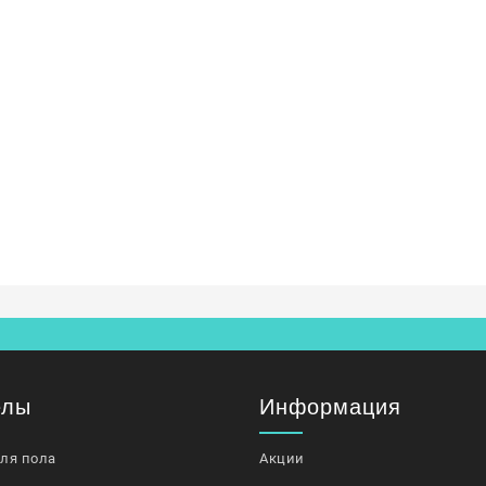
елы
Информация
для пола
Акции