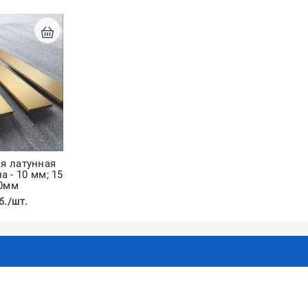
я латунная
а - 10 мм; 15
20мм
б./шт.