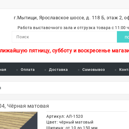
г.Мытищи, Ярославское шоссе, д. 118 Б, этаж 2, о
Работа выставочного зала и отгрузка товара с 11:00 
П
ближайшую пятницу, субботу и воскресенье магази
ная
Оплата
Доставка
Самовывоз
Конт
я
04, Чёрная матовая
Артикул:
АЛ-1520
Цвет:
чёрный матовый
Ширина:
от 10 до 150 мм.