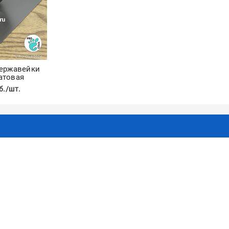
нержавейки
атовая
б./шт.