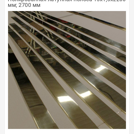
мм; 2700 мм
Полосы из металла
Плинтуса
Профили для стекла и SPC
Обводы для труб
Алюминиевые профили
Крепёж и крепления
Садовая мебель
Оплата
Доставка
Самовывоз
Контакты