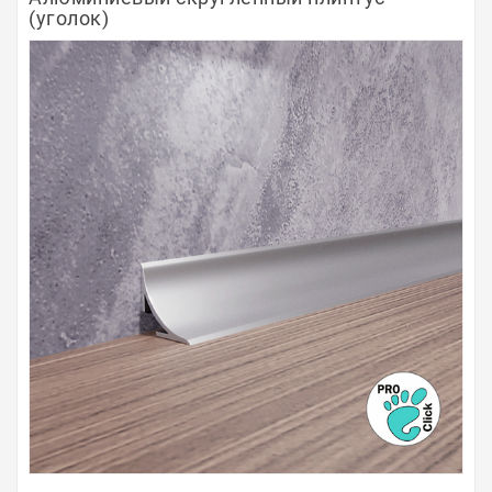
(уголок)
Полосы из металла
Плинтуса
Профили для стекла и SPC
Обводы для труб
Алюминиевые профили
Крепёж и крепления
Садовая мебель
Оплата
Доставка
Самовывоз
Контакты