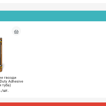
ие гвозди
Duty Adhesive
я туба)
./шт.