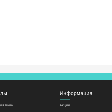
елы
Информация
для пола
Акции