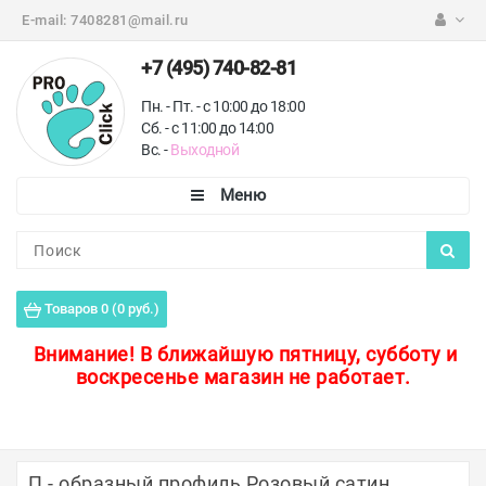
E-mail:
7408281@mail.ru
+7 (495) 740-82-81
Пн. - Пт. - с 10:00 до 18:00
Сб. - с 11:00 до 14:00
Вс. -
Выходной
Каталог
Пороги для пола
Товаров 0 (0 руб.)
Профили для плитки
Внимание!
В ближайшую пятницу, субботу и
воскресенье магазин не работает.
Защитные уголки
Противоскользящие ленты
Ковродержатели
П - образный профиль Розовый сатин