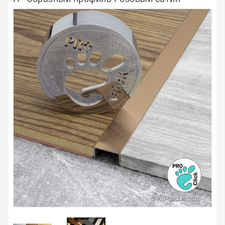
Полосы из металла
Плинтуса
Профили для стекла и SPC
Обводы для труб
Алюминиевые профили
Крепёж и крепления
Садовая мебель
Оплата
Доставка
Самовывоз
Контакты