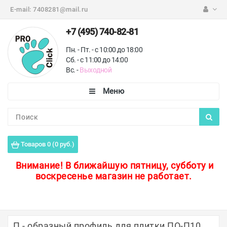
E-mail:
7408281@mail.ru
+7 (495) 740-82-81
Пн. - Пт. - с 10:00 до 18:00
Сб. - с 11:00 до 14:00
Вс. -
Выходной
Каталог
Пороги для пола
Товаров 0 (0 руб.)
Профили для плитки
Внимание!
В ближайшую пятницу, субботу и
воскресенье магазин не работает.
Защитные уголки
Противоскользящие ленты
Ковродержатели
П - образный профиль для плитки ПО-П10