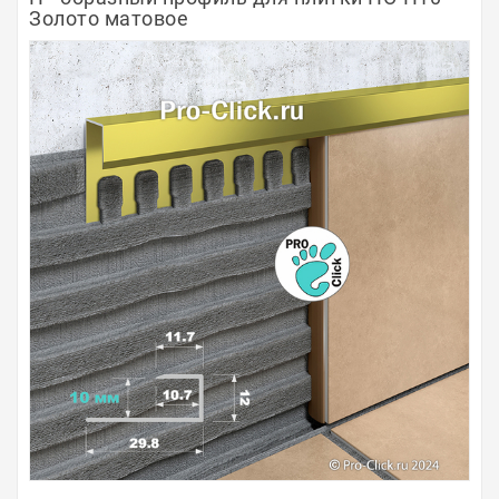
Золото матовое
Полосы из металла
Плинтуса
Профили для стекла и SPC
Обводы для труб
Алюминиевые профили
Крепёж и крепления
Садовая мебель
Оплата
Доставка
Самовывоз
Контакты