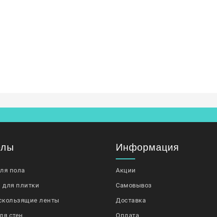
елы
Информация
для пола
Акции
 для плитки
Самовывоз
скользящие ленты
Доставка
ля стен
Оплата