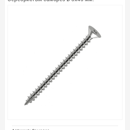
Полосы из металла
Плинтуса
Профили для стекла и SPC
Обводы для труб
Алюминиевые профили
Крепёж и крепления
Садовая мебель
Оплата
Доставка
Самовывоз
Контакты