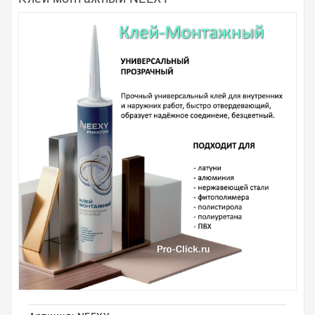
Полосы из металла
Плинтуса
Профили для стекла и SPC
Обводы для труб
Алюминиевые профили
Крепёж и крепления
Садовая мебель
Оплата
Доставка
Самовывоз
Контакты