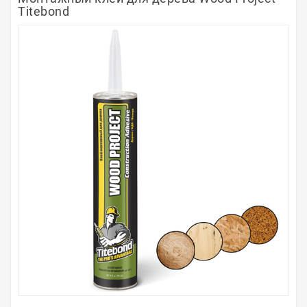
Titebond
Полосы из металла
Плинтуса
Профили для стекла и SPC
Обводы для труб
Алюминиевые профили
Крепёж и крепления
Садовая мебель
Оплата
Доставка
Самовывоз
Контакты