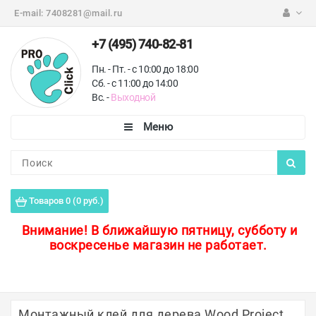
E-mail:
7408281@mail.ru
+7 (495) 740-82-81
Пн. - Пт. - с 10:00 до 18:00
Сб. - с 11:00 до 14:00
Вс. -
Выходной
Каталог
Пороги для пола
Товаров 0 (0 руб.)
Профили для плитки
Внимание!
В ближайшую пятницу, субботу и
воскресенье магазин не работает.
Защитные уголки
Противоскользящие ленты
Ковродержатели
Монтажный клей для дерева Wood Project