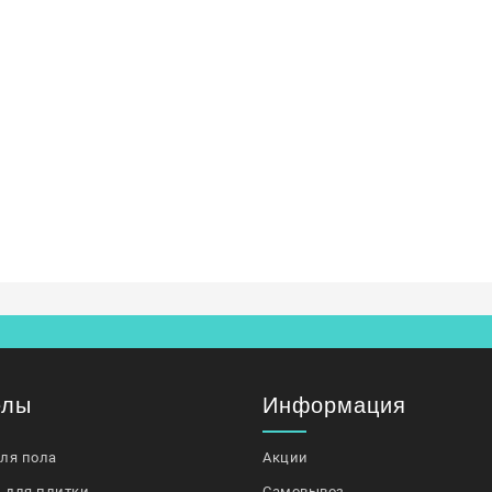
елы
Информация
для пола
Акции
 для плитки
Самовывоз