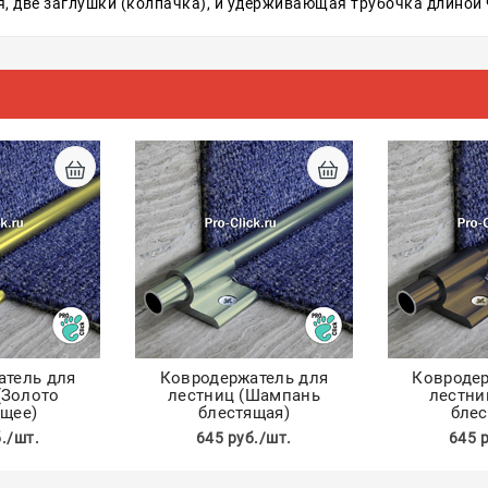
, две заглушки (колпачка), и удерживающая трубочка длиной 9
атель для
Ковродержатель для
Ковродер
(Золото
лестниц (Шампань
лестни
ящее)
блестящая)
блес
./шт.
645 руб./шт.
645 