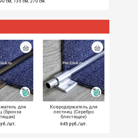
0 см, 135 см, 270 см.
жатель для
Ковродержатель для
ц (Бронза
лестниц (Серебро
тящая)
блестящее)
руб./шт.
645 руб./шт.