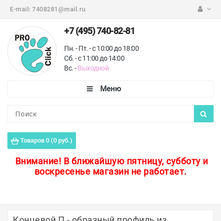
E-mail:
7408281@mail.ru
+7 (495) 740-82-81
Пн. - Пт. - с 10:00 до 18:00
Сб. - с 11:00 до 14:00
Вс. -
Выходной
Каталог
Пороги для пола
Товаров 0 (0 руб.)
Профили для плитки
Внимание!
В ближайшую пятницу, субботу и
воскресенье магазин не работает.
Защитные уголки
Противоскользящие ленты
Ковродержатели
Концевой П - образный профиль из