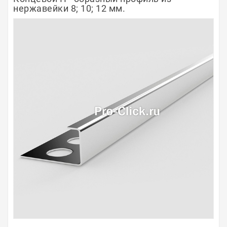
нержавейки 8; 10; 12 мм.
Полосы из металла
Плинтуса
Профили для стекла и SPC
Обводы для труб
Алюминиевые профили
Крепёж и крепления
Садовая мебель
Оплата
Доставка
Самовывоз
Контакты