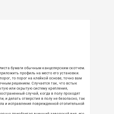
ва листа бумаги обычным канцелярским скотчем.
приложить профиль на место его установки.
порог, то порог на клейкой основе, точно вам
ичным решением. Случается так, что встык
тую или скрытую систему крепления,
остраненный случай, когда в полу проходят
, и делать отверстия в полу не безопасно, так
ола и исправления поврежденной отопительной
тоянно приобретая внешний заводской вид, его