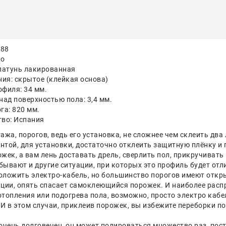
788
то
латунь лакированная
ния: скрытое (клейкая основа)
филя: 34 мм.
над поверхностью пола: 3,4 мм.
га: 820 мм.
во: Испания
тажа, порогов, ведь его установка, не сложнее чем склеить д
той, для установки, достаточно отклеить защитную плёнку и 
жек, а вам лень доставать дрель, сверлить пол, прикручивать 
бывают и другие ситуации, при которых это профиль будет отл
ожить электро-кабель, но большинство порогов имеют откры
ции, опять спасает самоклеющийся порожек. И наиболее распр
опления или подогрева пола, возможно, просто электро кабели
И в этом случаи, приклеив порожек, вы избежите переборки п
 очень долговечен, он может полироваться множество раз, пос