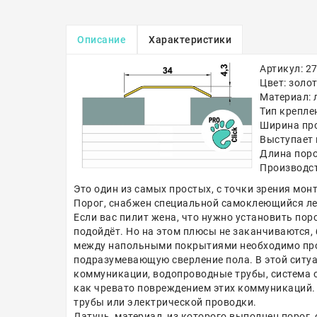
Описание
Характеристики
Артикул: 2
Цвет: золо
Материал: 
Тип крепле
Ширина про
Выступает 
Длина поро
Производст
Это один из самых простых, с точки зрения мон
Порог, снабжен специальной самоклеющийся лен
Если вас пилит жена, что нужно установить поро
подойдёт. Но на этом плюсы не заканчиваются, 
между напольными покрытиями необходимо прол
подразумевающую сверление пола. В этой ситуа
коммуникации, водопроводные трубы, система от
как чревато повреждением этих коммуникаций. 
трубы или электрической проводки.
Латунь, материал, из которого выполнен порог,