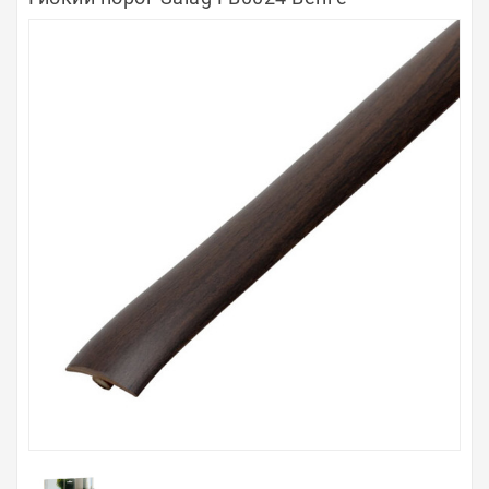
Полосы из металла
Плинтуса
Профили для стекла и SPC
Обводы для труб
Алюминиевые профили
Крепёж и крепления
Садовая мебель
Оплата
Доставка
Самовывоз
Контакты