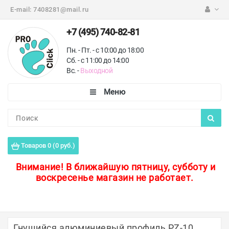
E-mail:
7408281@mail.ru
+7 (495) 740-82-81
Пн. - Пт. - с 10:00 до 18:00
Сб. - с 11:00 до 14:00
Вс. -
Выходной
Каталог
Пороги для пола
Товаров 0 (0 руб.)
Профили для плитки
Внимание!
В ближайшую пятницу, субботу и
воскресенье магазин не работает.
Защитные уголки
Противоскользящие ленты
Ковродержатели
Гнущийся алюминиевый профиль PZ-10