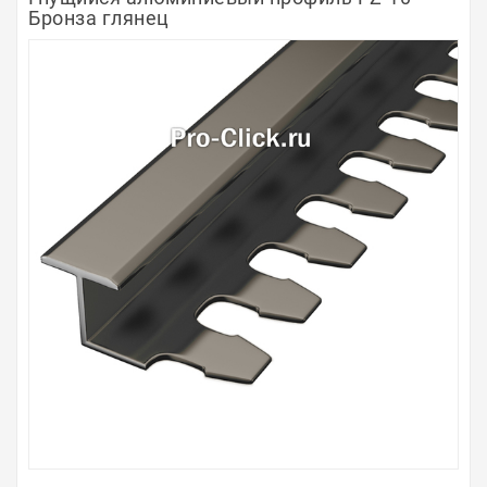
Бронза глянец
Полосы из металла
Плинтуса
Профили для стекла и SPC
Обводы для труб
Алюминиевые профили
Крепёж и крепления
Садовая мебель
Оплата
Доставка
Самовывоз
Контакты