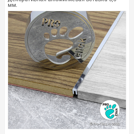
мм.
Полосы из металла
Плинтуса
Профили для стекла и SPC
Обводы для труб
Алюминиевые профили
Крепёж и крепления
Садовая мебель
Оплата
Доставка
Самовывоз
Контакты