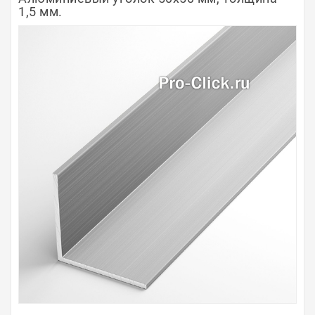
1,5 мм.
Полосы из металла
Плинтуса
Профили для стекла и SPC
Обводы для труб
Алюминиевые профили
Крепёж и крепления
Садовая мебель
Оплата
Доставка
Самовывоз
Контакты