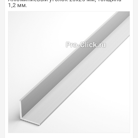
1,2 мм.
Полосы из металла
Плинтуса
Профили для стекла и SPC
Обводы для труб
Алюминиевые профили
Крепёж и крепления
Садовая мебель
Оплата
Доставка
Самовывоз
Контакты