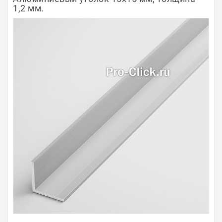
1,2 мм.
Полосы из металла
Плинтуса
Профили для стекла и SPC
Обводы для труб
Алюминиевые профили
Крепёж и крепления
Садовая мебель
Оплата
Доставка
Самовывоз
Контакты