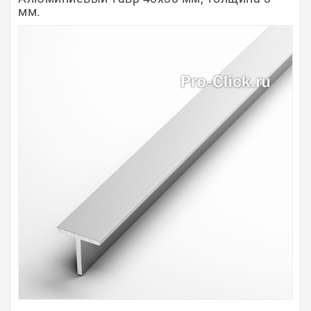
мм.
Полосы из металла
Плинтуса
Профили для стекла и SPC
Обводы для труб
Алюминиевые профили
Крепёж и крепления
Садовая мебель
Оплата
Доставка
Самовывоз
Контакты