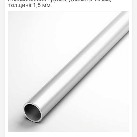
толщина 1,5 мм.
Полосы из металла
Плинтуса
Профили для стекла и SPC
Обводы для труб
Алюминиевые профили
Крепёж и крепления
Садовая мебель
Оплата
Доставка
Самовывоз
Контакты