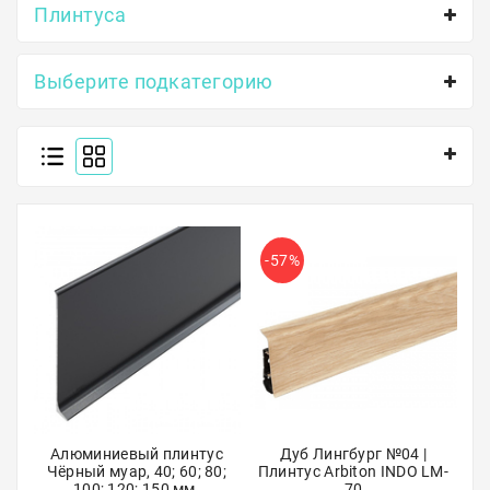
Плинтуса
Полосы из металла
Плинтуса
Выберите подкатегорию
Профили для стекла и SPC
Обводы для труб
Алюминиевые профили
Крепёж и крепления
-57%
Садовая мебель
Оплата
Доставка
Самовывоз
Алюминиевый плинтус
Дуб Лингбург №04 |
Чёрный муар, 40; 60; 80;
Плинтус Arbiton INDO LM-
Контакты
100; 120; 150 мм.
70