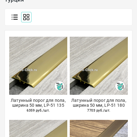
Полосы из металла
Плинтуса
Профили для стекла и SPC
Обводы для труб
Алюминиевые профили
Крепёж и крепления
Садовая мебель
Оплата
Латунный порог для пола,
Латунный порог для пола,
ширина 50 мм, LP-51 135
ширина 50 мм, LP-51 180
Доставка
6359 руб./шт.
7703 руб./шт.
Самовывоз
Контакты