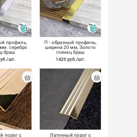
ый профиль,
П - образный профиль,
мм. серебро
ширина 20 мм, Золото
ц браш
глянец браш
уб./шт.
1420 руб./шт.
й порог с
Латунный порог с