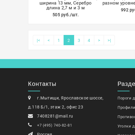
ширина 13 мм, Серебро
разном уровне
длина 2,7 м и 3 м
992 ру
505 руб./шт.
|<
<
1
2
3
4
>
>|
Контакты
Разд
г.Мытищи, Ярославское шоссе,
Пороги 
д.118 Б/1, этаж 2, офис 23
Профили
7408281@mail.ru
Противо
+7 (495) 740-82-81
Уголки д
Россия