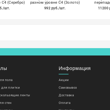
 С4 (Серебро)
разном уровне С4 (Золото)
перепад
б./шт.
992 руб./шт.
11200 
елы
Информация
для пола
Акции
 для плитки
Самовывоз
скользящие ленты
Доставка
ля стен
Оплата