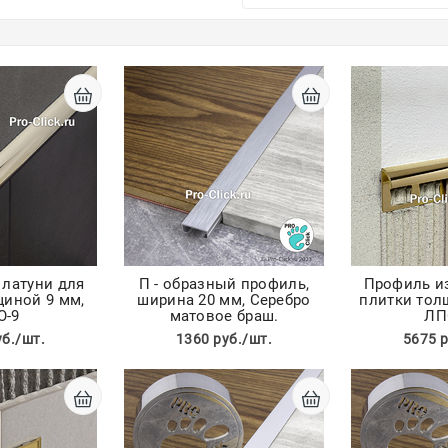
 латуни для
П - образный профиль,
Профиль из
щиной 9 мм,
ширина 20 мм, Серебро
плитки тол
О-9
матовое браш.
ЛП
уб./шт.
1360 руб./шт.
5675 р