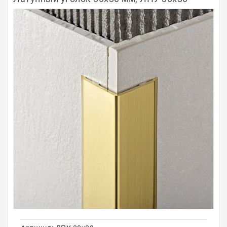
Полосы из металла
Плинтуса
Профили для стекла и SPC
Обводы для труб
Алюминиевые профили
Крепёж и крепления
Садовая мебель
Оплата
Доставка
Самовывоз
Контакты