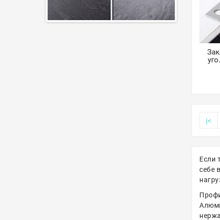
За
уго
|<
Если 
себе 
нагру
Профи
Алюми
нерж