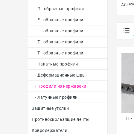
душево
- П - образные профили
- F - образные профили
- L - образные профили
- Z - образные профили
- Т - образные профили
- Накатные профили
- Деформационные швы
- Профили из нержавеки
- Латунные профили
Защитные уголки
П -
Противоскользящие ленты
Ковродержатели