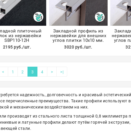
кладной плиточный
Закладной профиль из
Заклад
лок из нержавейки
нержавейки для внешних
нержаве
SBP110-12H
углов плитки 10х10 мм.
углов п
2195 руб./шт.
3020 руб./шт.
32
<
1
2
3
4
>
>|
требуется надежность, долговечность и красивый эстетический
все перечисленные преимущества. Такие профили используют в
зкой и механическим воздействием на них.
ли производят из стального листа толщиной 0,8 миллиметра 
ниевые и латунные профили делают путём горячей экструзии, 
авеющей стали.