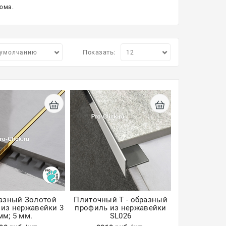
ома.
Показать:
разный Золотой
Плиточный Т - образный
из нержавейки 3
профиль из нержавейки
мм; 5 мм.
SL026