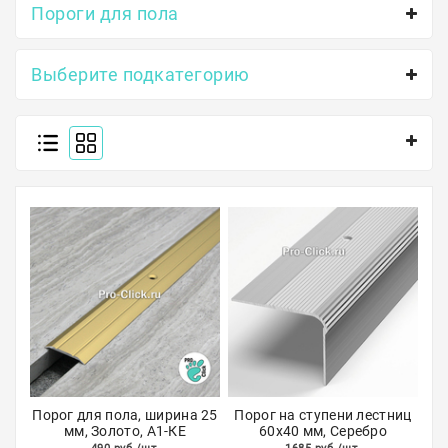
Пороги для пола
Полосы из металла
Плинтуса
Выберите подкатегорию
Профили для стекла и SPC
Обводы для труб
Алюминиевые профили
Крепёж и крепления
Садовая мебель
Оплата
Доставка
Самовывоз
Порог для пола, ширина 25
Порог на ступени лестниц
мм, Золото, А1-КЕ
60х40 мм, Серебро
Контакты