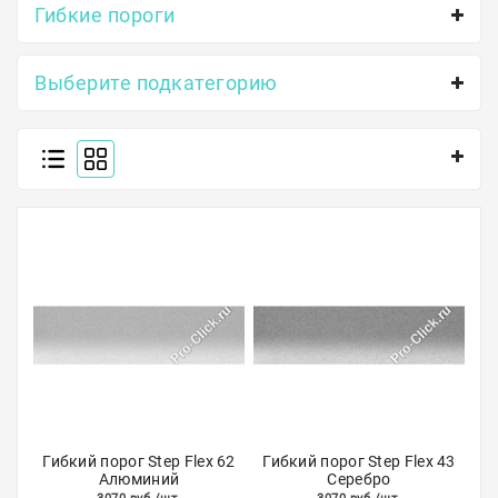
Гибкие пороги
Полосы из металла
Плинтуса
Выберите подкатегорию
Профили для стекла и SPC
Обводы для труб
Алюминиевые профили
Крепёж и крепления
Садовая мебель
Оплата
Доставка
Самовывоз
Гибкий порог Step Flex 62
Гибкий порог Step Flex 43
Алюминий
Серебро
Контакты