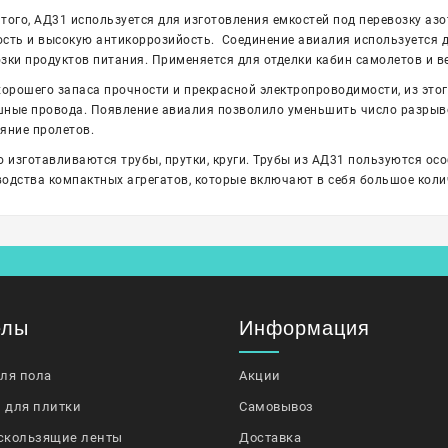
того, АД31 используется для изготовления емкостей под перевозку азо
сть и высокую антикоррозийость. Соединение авиалия используется дл
зки продуктов питания. Применяется для отделки кабин самолетов и в
хорошего запаса прочности и прекрасной электропроводимости, из это
ные провода. Появление авиалия позволило уменьшить число разрыво
яние пролетов.
о изготавливаются трубы, прутки, круги. Трубы из АД31 пользуются осо
одства компактных агрегатов, которые включают в себя большое кол
елы
Информация
для пола
Акции
 для плитки
Самовывоз
скользящие ленты
Доставка