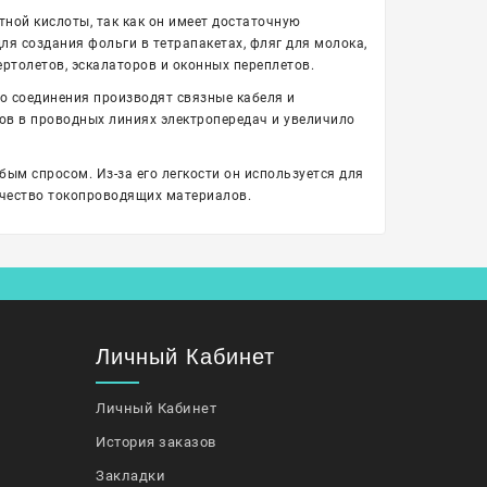
тной кислоты, так как он имеет достаточную
я создания фольги в тетрапакетах, фляг для молока,
ертолетов, эскалаторов и оконных переплетов.
го соединения производят связные кабеля и
в в проводных линиях электропередач и увеличило
бым спросом. Из-за его легкости он используется для
ичество токопроводящих материалов.
Личный Кабинет
Личный Кабинет
История заказов
Закладки