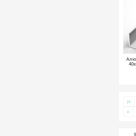
Алю
40
|<
>