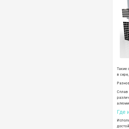
Такие 
в сере
Разнов
Сплав 
различ
алюми
Где 
Испол
достой