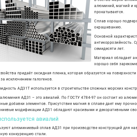
алюминий, магний и к
прокатывается.
Сплав хорошо подвер
окрашиванию.
Основной характерис
антикоррозийность. С
семидесяти лет.
Материал обладает ан
хорошо себя зарекоме
свойства придаёт оксидная пленка, которая образуется на поверхнос
, за исключением галогенов.
идность АД31Т используется в строительстве сложных морских констр
алюминия АД31 – это авиалий. По ГОСТУ 4784-97 он состоит из алюми
ные добавки элементов. Присутствие магния в сплаве дает ему прочнос
ниевые модификации АД31 обладают красивыми и декоративными свойс
используется авиалий
ьзуют алюминиевый сплав АД31 при производстве конструкций для на
ную конкуренцию стали.