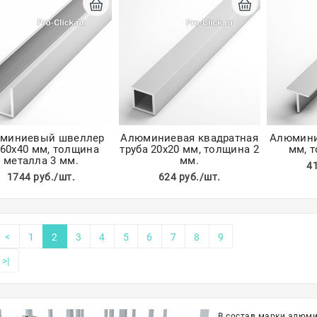
миниевый швеллер
Алюминиевая квадратная
Алюмини
х60х40 мм, толщина
труба 20х20 мм, толщина 2
мм, 
металла 3 мм.
мм.
4
1744 руб./шт.
624 руб./шт.
<
1
2
3
4
5
6
7
8
9
>|
В состав марки алюми