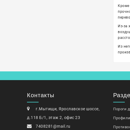
Кроме 
прочно
перево
Из-за 
воздуш
рассто
Из нег
произв
Контакты
Разд
г.Мытищи, Ярославское шоссе,
Пороги 
д.118 Б/1, этаж 2, офис 23
Профили
7408281@mail.ru
Противо