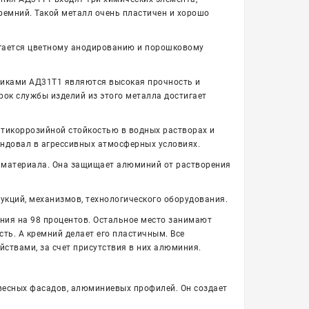
ремний. Такой металл очень пластичен и хорошо
гается цветному анодированию и порошковому
тиками АД31Т1 являются высокая прочность и
рок службы изделий из этого металла достигает
тикоррозийной стойкостью в водных растворах и
ндовал в агрессивных атмосферных условиях.
ти материала. Она защищает алюминий от растворения
укций, механизмов, технологического оборудования.
ния на 98 процентов. Остальное место занимают
ть. А кремний делает его пластичным. Все
твами, за счет присутствия в них алюминия.
весных фасадов, алюминиевых профилей. Он создает